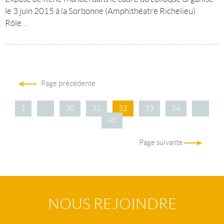
le 3 juin 2015 à la Sorbonne (Amphithéatre Richelieu)
Rôle…
Page précédente
1
…
30
31
32
33
34
…
40
Page suivante
NOUS REJOINDRE