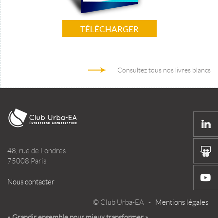
TÉLÉCHARGER
Consultez tous nos livres blancs
48, rue de Londres
75008 Paris
Nous contacter
© Club Urba-EA -
Mentions légales
« Grandir ensemble pour mieux transformer »