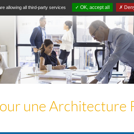
re allowing all third-party services
OK, accept all
Deny
our une Architecture