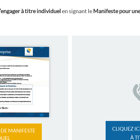
’engager à titre individuel
en signant le
Manifeste pour une
CLIQUEZ I
 DE MANIFESTE
À T
DUEL