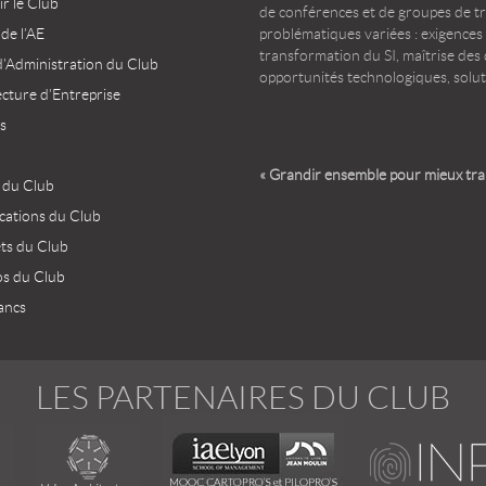
r le Club
de conférences et de groupes de t
 de l’AE
problématiques variées : exigences
transformation du SI, maîtrise des d
d’Administration du Club
opportunités technologiques, solut
ecture d’Entreprise
s
« Grandir ensemble pour mieux tr
 du Club
ications du Club
ets du Club
os du Club
ancs
LES PARTENAIRES DU CLUB