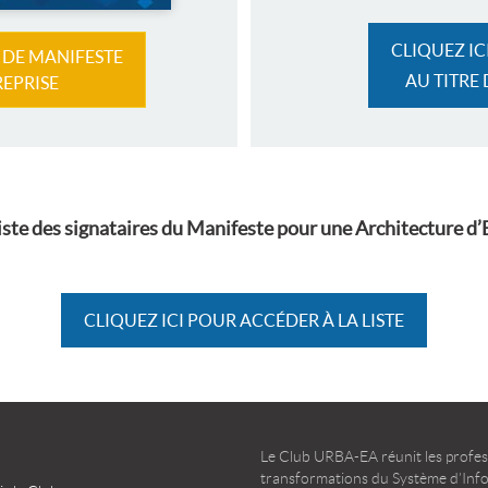
CLIQUEZ I
 DE MANIFESTE
AU TITRE
REPRISE
 liste des signataires du Manifeste pour une Architecture d
CLIQUEZ ICI POUR ACCÉDER À LA LISTE
Le Club URBA-EA réunit les profess
transformations du Système d’Infor