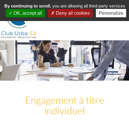
Toggle
By continuing to scroll,
MENU
you are allowing all third-party services
navigation
OK, accept all
Deny all cookies
Personalize
Engagement à titre
individuel