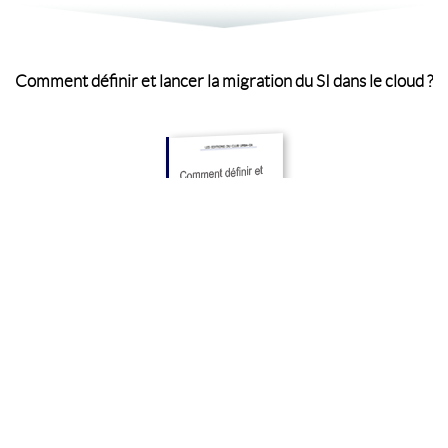
er la migration du SI dans le cloud ?
Architecture d'entrepris
ÉLÉCHARGER
TÉL
Consultez tous nos livres blancs