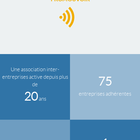
Une association inter-
entreprises active depuis plus
75
de
20
entreprises adhérentes
ans