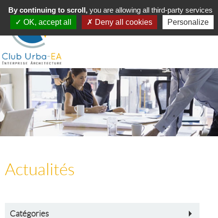
Toggle
By continuing to scroll,
MENU
you are allowing all third-party services
navigation
OK, accept all
Deny all cookies
Personalize
Actualités
Catégories