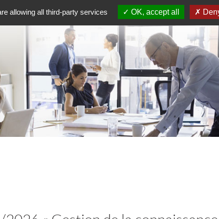
re allowing all third-party services
OK, accept all
Deny