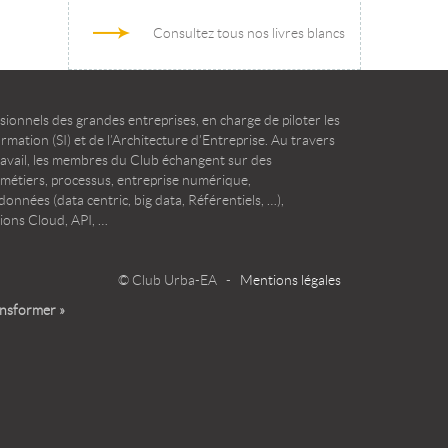
Consultez tous nos livres blancs
ionnels des grandes entreprises, en charge de piloter les
mation (SI) et de l’Architecture d’Entreprise. Au travers
ravail, les membres du Club échangent sur des
 métiers, processus, entreprise numérique,
onnées (data centric, big data, Référentiels, …),
ions Cloud, API, …
© Club Urba-EA -
Mentions légales
ansformer »