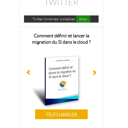
TWITTER
Twitter (timelines) is disabled.
Allow
hitecture
Comment définir et lancer la
Architecture 
sage 2025
migration du SI dans le cloud ?
la tr
TÉLÉCHARGER
T