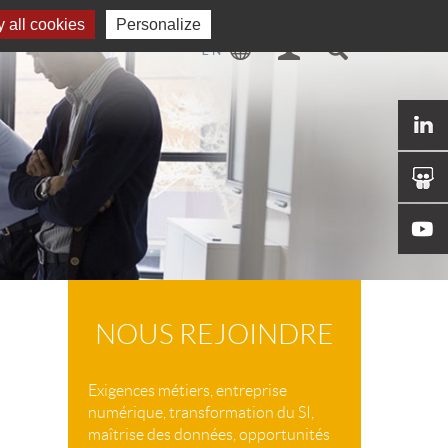
 all cookies
Personalize
NOUS REJOINDRE
Exigences métiers, entreprise
numérique, transformation du SI,
maîtrise des données, opportunités