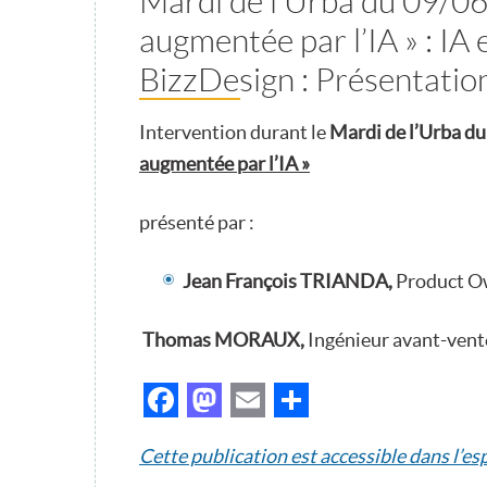
Mardi de l’Urba du 09/06
augmentée par l’IA » : IA 
BizzDesign : Présentatio
Intervention durant le
Mardi de l’Urba du
augmentée par l’IA »
présenté par :
Jean François TRIANDA,
Product O
Thomas MORAUX,
Ingénieur avant-vent
Facebook
Mastodon
Email
Partager
Cette publication est accessible dans l’e