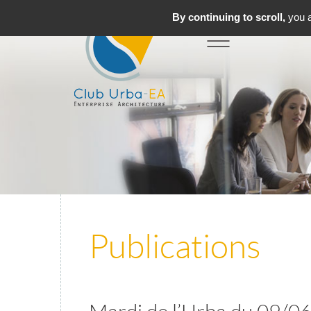
By continuing to scroll,
you a
Toggle
MENU
navigation
Publications