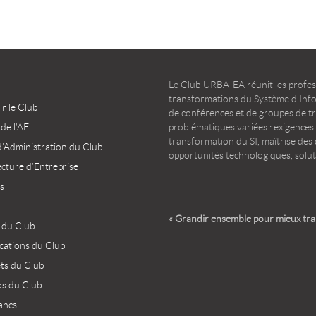
Le Club URBA-EA réunit les profess
transformations du Système d’Infor
r le Club
de conférences et de groupes de t
 de l’AE
problématiques variées : exigences
transformation du SI, maîtrise des d
d’Administration du Club
opportunités technologiques, solut
ecture d’Entreprise
s
« Grandir ensemble pour mieux tr
 du Club
ications du Club
ets du Club
os du Club
ancs