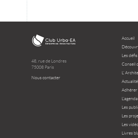
Accueil
Découvri
Les défis
48, rue de Londres
Conseil 
75008 Paris
L’ Archit
Nous contacter
Actualité
Adhérer
L’agenda
Les publ
Les proj
Les vidé
Livres bl