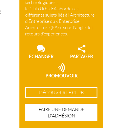
technologiques, … :
e
le Club Urba-EA aborde ces
différents sujets liés à l’Architecture
d’Entreprise ou « Enterprise
Architecture (EA) », sous l’angle des
retours d’expériences.
ECHANGER
PARTAGER
PROMOUVOIR
DÉCOUVRIR LE CLUB
FAIRE UNE DEMANDE
D'ADHÉSION