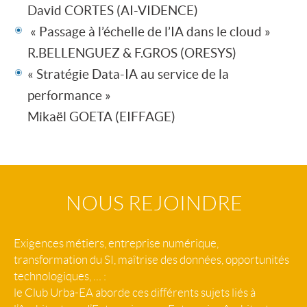
David CORTES (AI-VIDENCE)
« Passage à l’échelle de l’IA dans le cloud »
R.BELLENGUEZ & F.GROS (ORESYS)
« Stratégie Data-IA au service de la
performance »
Mikaël GOETA (EIFFAGE)
NOUS REJOINDRE
Exigences métiers, entreprise numérique,
transformation du SI, maîtrise des données, opportunités
technologiques, … :
le Club Urba-EA aborde ces différents sujets liés à