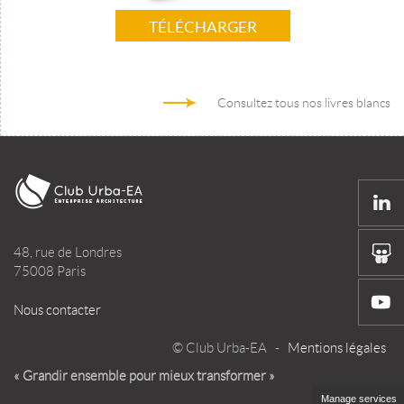
TÉLÉCHARGER
Consultez tous nos livres blancs
48, rue de Londres
75008 Paris
Nous contacter
© Club Urba-EA -
Mentions légales
« Grandir ensemble pour mieux transformer »
Manage services