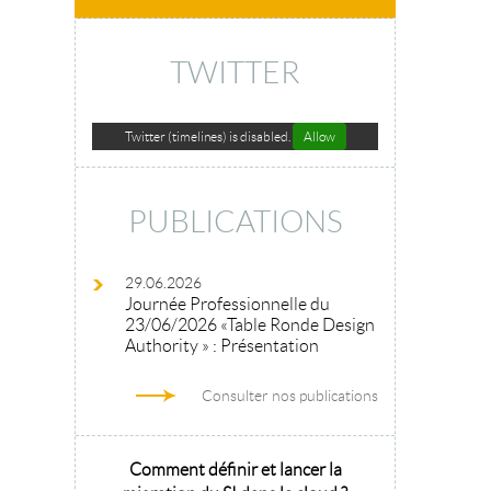
TWITTER
Twitter (timelines) is disabled.
Allow
PUBLICATIONS
29.06.2026
Journée Professionnelle du
23/06/2026 «Table Ronde Design
Authority » : Présentation
Consulter nos publications
hitecture
Comment définir et lancer la
Architecture 