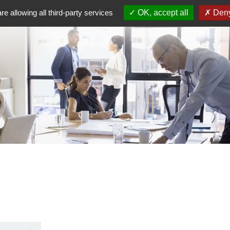
re allowing all third-party services
OK, accept all
Deny