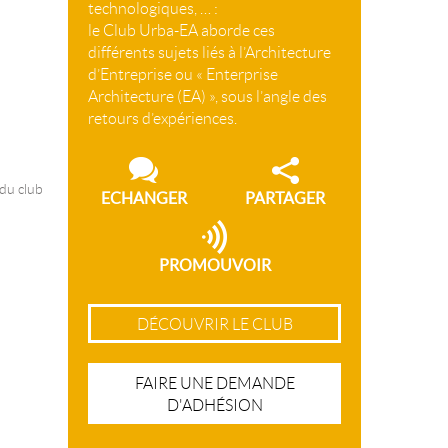
technologiques, … :
le Club Urba-EA aborde ces
différents sujets liés à l’Architecture
d’Entreprise ou « Enterprise
Architecture (EA) », sous l’angle des
retours d’expériences.
 du club
ECHANGER
PARTAGER
PROMOUVOIR
DÉCOUVRIR LE CLUB
FAIRE UNE DEMANDE
D'ADHÉSION