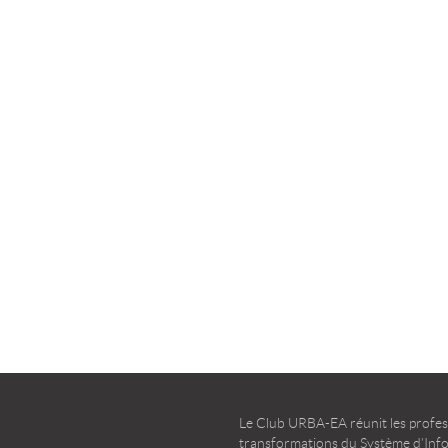
la transformation agile
d’entreprise – Guide d’u
TÉLÉCHARGER
TÉLÉCHARGER
Le Club URBA-EA réunit les profess
transformations du Système d’Infor