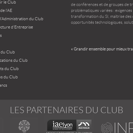
r le Club
de conférences et de groupes de t
 de l’AE
problématiques variées : exigences
transformation du SI, maîtrise des d
d’Administration du Club
opportunités technologiques, solut
ecture d’Entreprise
s
« Grandir ensemble pour mieux tr
 du Club
ications du Club
ets du Club
os du Club
ancs
LES PARTENAIRES DU CLUB