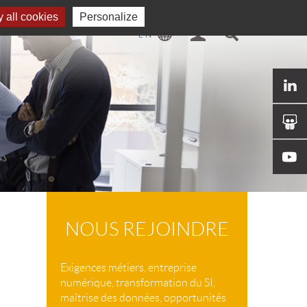
 all cookies
Personalize
NOUS REJOINDRE
Exigences métiers, entreprise
numérique, transformation du SI,
maîtrise des données, opportunités