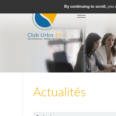
By continuing to scroll,
you a
Toggle
MENU
navigation
Actualités