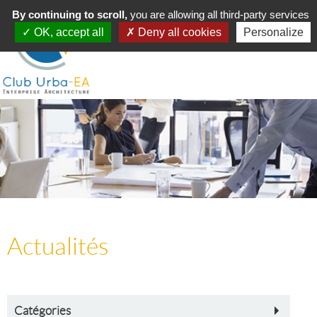
Toggle
By continuing to scroll,
MENU
you are allowing all third-party services
navigation
OK, accept all
Deny all cookies
Personalize
Actualités
Catégories