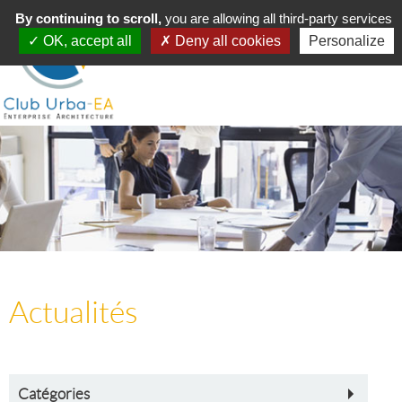
Toggle
By continuing to scroll,
MENU
you are allowing all third-party services
navigation
OK, accept all
Deny all cookies
Personalize
Actualités
Catégories