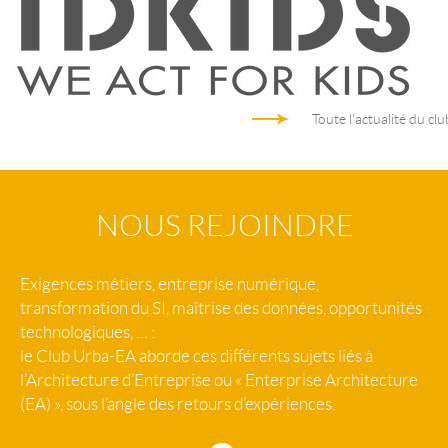
Toute l'actualité du clu
NOUS REJOINDRE
Exigences métiers, entreprise numérique,
transformation du SI, maîtrise des données, opportunités
technologiques, … :
le Club Urba-EA aborde ces différents sujets liés à
l’Architecture d’Entreprise ou « Enterprise Architecture
(EA) », sous l’angle des retours d’expériences.