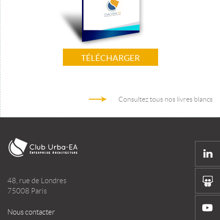
TÉLÉCHARGER
Consultez tous nos livres blancs
48, rue de Londres
75008 Paris
Nous contacter