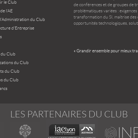
r le Club
de conférences et de groupes de t
 de l’AE
problématiques variées : exigences
transformation du SI, maîtrise des d
d’Administration du Club
opportunités technologiques, solut
ecture d’Entreprise
s
« Grandir ensemble pour mieux tr
 du Club
ications du Club
ets du Club
os du Club
ancs
LES PARTENAIRES DU CLUB