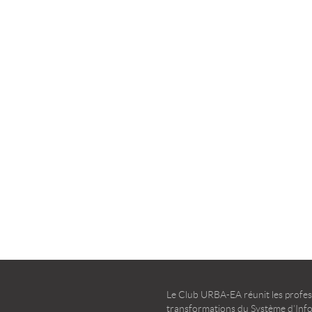
la transformation agile
d’entreprise – Guide d’u
TÉLÉCHARGER
TÉLÉCHARGER
Le Club URBA-EA réunit les profess
transformations du Système d’Infor