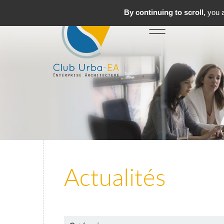
By continuing to scroll,
you a
Toggle
MENU
navigation
Actualités