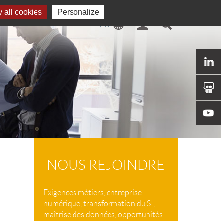
 all cookies
Personalize
NOUS REJOINDRE
Exigences métiers, entreprise
numérique, transformation du SI,
maîtrise des données, opportunités