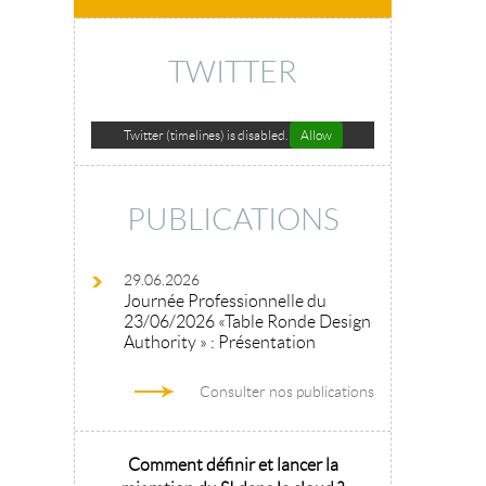
TWITTER
Twitter (timelines) is disabled.
Allow
PUBLICATIONS
29.06.2026
Journée Professionnelle du
23/06/2026 «Table Ronde Design
Authority » : Présentation
Consulter nos publications
hitecture
Comment définir et lancer la
Architecture 