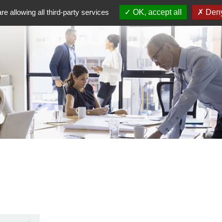
re allowing all third-party services
OK, accept all
Deny