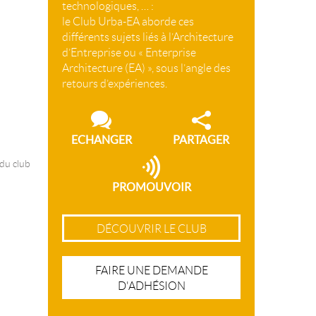
technologiques, … :
le Club Urba-EA aborde ces
différents sujets liés à l’Architecture
d’Entreprise ou « Enterprise
Architecture (EA) », sous l’angle des
retours d’expériences.
ECHANGER
PARTAGER
 du club
PROMOUVOIR
DÉCOUVRIR LE CLUB
FAIRE UNE DEMANDE
D'ADHÉSION