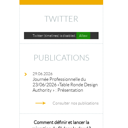
TWITTER
Twitter (timelines) is disabled.
Allow
PUBLICATIONS
29.06.2026
Journée Professionnelle du
23/06/2026 «Table Ronde Design
Authority » : Présentation
Consulter nos publications
hitecture
Comment définir et lancer la
Architecture 