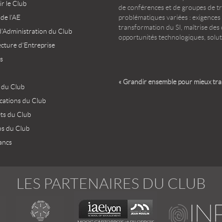
r le Club
de conférences et de groupes de t
 de l’AE
problématiques variées : exigences
transformation du SI, maîtrise des d
d’Administration du Club
opportunités technologiques, solut
ecture d’Entreprise
s
« Grandir ensemble pour mieux tr
 du Club
ications du Club
ets du Club
os du Club
ancs
LES PARTENAIRES DU CLUB