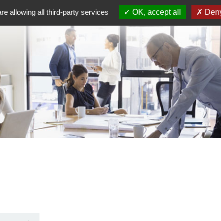
re allowing all third-party services
OK, accept all
Deny