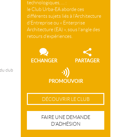
technologiques, … :
le Club Urba-EA aborde ces
différents sujets liés à l’Architecture
d’Entreprise ou « Enterprise
Architecture (EA) », sous l’angle des
retours d’expériences.
ECHANGER
PARTAGER
 du club
PROMOUVOIR
DÉCOUVRIR LE CLUB
FAIRE UNE DEMANDE
D'ADHÉSION