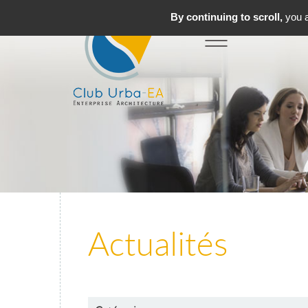
By continuing to scroll,
you a
Toggle
MENU
navigation
Actualités