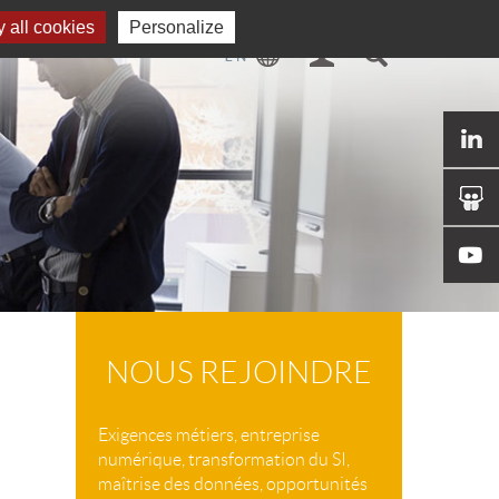
 all cookies
Personalize
NOUS REJOINDRE
Exigences métiers, entreprise
numérique, transformation du SI,
maîtrise des données, opportunités