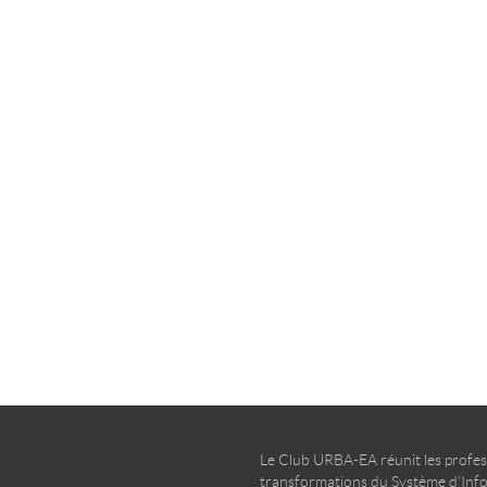
la transformation agile
d’entreprise – Guide d’u
TÉLÉCHARGER
TÉLÉCHARGER
Le Club URBA-EA réunit les profess
transformations du Système d’Infor