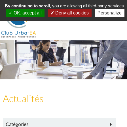
Toggle
By continuing to scroll,
MENU
you are allowing all third-party services
navigation
OK, accept all
Deny all cookies
Personalize
Actualités
Catégories