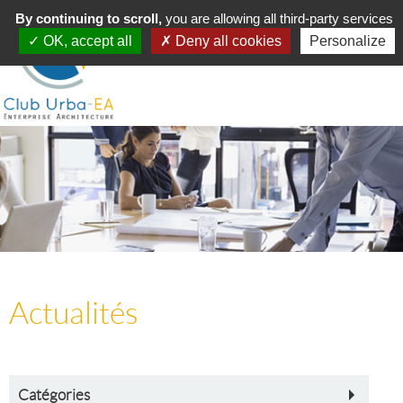
Toggle
By continuing to scroll,
MENU
you are allowing all third-party services
navigation
OK, accept all
Deny all cookies
Personalize
Actualités
Catégories