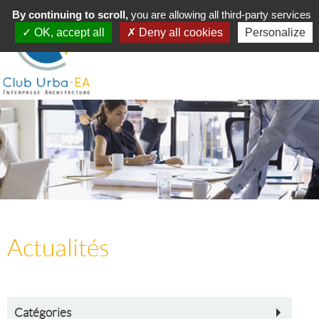
Toggle
By continuing to scroll,
MENU
you are allowing all third-party services
navigation
OK, accept all
Deny all cookies
Personalize
Actualités
Catégories