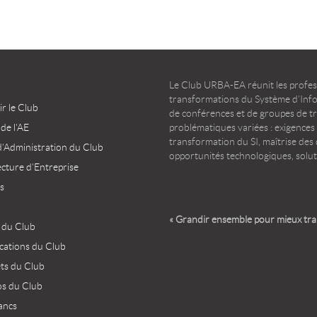
Le Club URBA-EA réunit les profess
transformations du Système d’Infor
r le Club
de conférences et de groupes de t
 de l’AE
problématiques variées : exigences
transformation du SI, maîtrise des d
d’Administration du Club
opportunités technologiques, solut
ecture d’Entreprise
s
« Grandir ensemble pour mieux tr
 du Club
ications du Club
ets du Club
os du Club
ancs