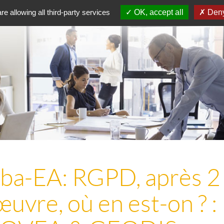
re allowing all third-party services
OK, accept all
Deny
rba-EA: RGPD, après 2
uvre, où en est-on ? :