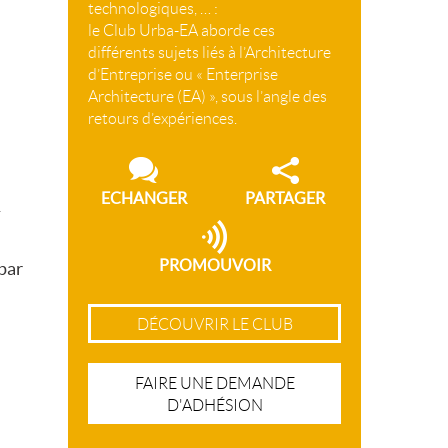
technologiques, … :
le Club Urba-EA aborde ces
différents sujets liés à l’Architecture
d’Entreprise ou « Enterprise
Architecture (EA) », sous l’angle des
retours d’expériences.
ECHANGER
PARTAGER
-
PROMOUVOIR
par
DÉCOUVRIR LE CLUB
FAIRE UNE DEMANDE
D'ADHÉSION