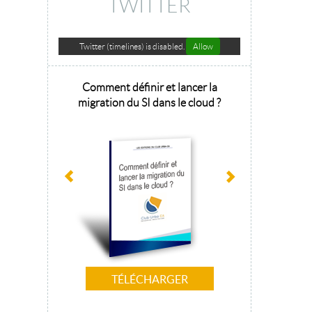
TWITTER
Twitter (timelines) is disabled.
Allow
hitecture
Comment définir et lancer la
Architecture 
sage 2025
migration du SI dans le cloud ?
la tr
TÉLÉCHARGER
T