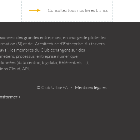
Consultez tous nos livres blancs
ionnels des grandes entreprises, en charge de piloter les
mation (SI) et de l’Architecture d’Entreprise. Au travers
ravail, les membres du Club échangent sur des
 métiers, processus, entreprise numérique,
onnées (data centric, big data, Référentiels, …),
ions Cloud, API, …
© Club Urba-EA -
Mentions légales
ansformer »