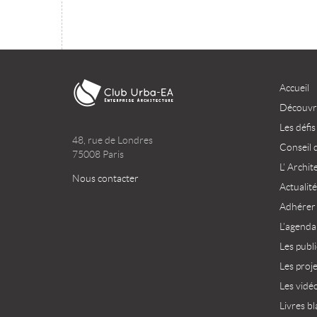
Accueil
Découvri
Les défis
48, rue de Londres
Conseil 
75008 Paris
L’ Archit
Nous contacter
Actualité
Adhérer
L’agenda
Les publ
Les proj
Les vidé
Livres bl