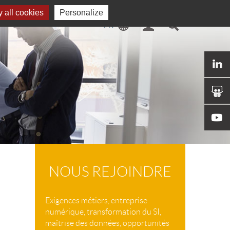
 all cookies
Personalize
NOUS REJOINDRE
Exigences métiers, entreprise
numérique, transformation du SI,
maîtrise des données, opportunités