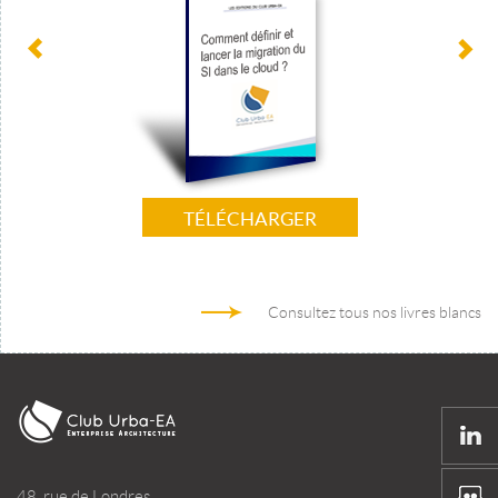
TÉLÉCHARGER
Consultez tous nos livres blancs
48, rue de Londres