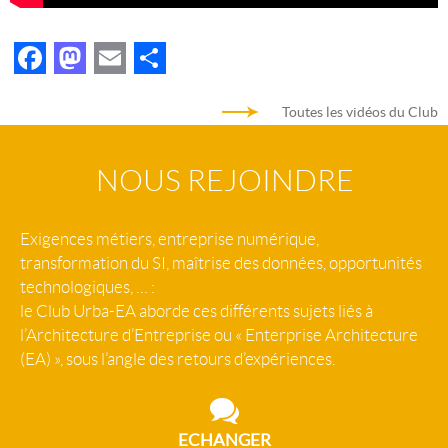
Facebook
Mastodon
Email
Partager
Toutes les vidéos du Club
NOUS REJOINDRE
Exigences métiers, entreprise numérique,
transformation du SI, maîtrise des données, opportunités
technologiques, … :
le Club Urba-EA aborde ces différents sujets liés à
l’Architecture d’Entreprise ou « Enterprise Architecture
(EA) », sous l’angle des retours d’expériences.
ECHANGER