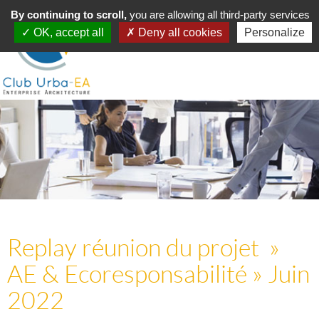
Toggle
By continuing to scroll,
MENU
you are allowing all third-party services
navigation
OK, accept all
Deny all cookies
Personalize
Replay réunion du projet »
AE & Ecoresponsabilité » Juin
2022