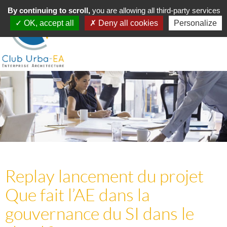
Toggle
By continuing to scroll,
MENU
you are allowing all third-party services
navigation
OK, accept all
Deny all cookies
Personalize
Replay lancement du projet
Que fait l’AE dans la
gouvernance du SI dans le