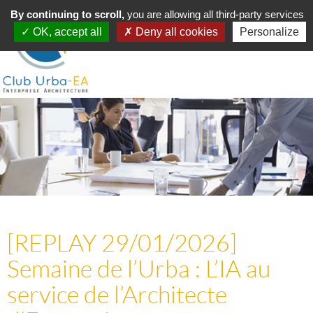
Toggle
By continuing to scroll,
MENU
you are allowing all third-party services
navigation
OK, accept all
Deny all cookies
Personalize
[REPLAY 29/01/2026]
Semaine de l’Urba : L’IA au
service de l’Architecte