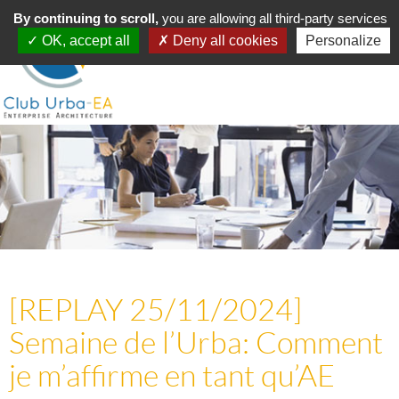
Toggle
By continuing to scroll,
MENU
you are allowing all third-party services
navigation
OK, accept all
Deny all cookies
Personalize
[REPLAY 25/11/2024]
Semaine de l’Urba: Comment
je m’affirme en tant qu’AE