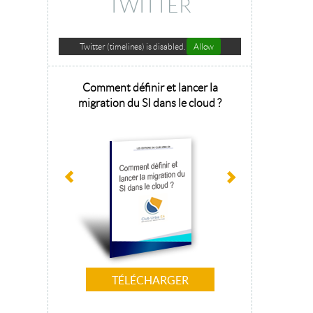
TWITTER
Twitter (timelines) is disabled.
Allow
hitecture
Comment définir et lancer la
Architecture 
sage 2025
migration du SI dans le cloud ?
la tr
TÉLÉCHARGER
T