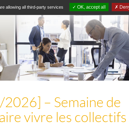
re allowing all third-party services
OK, accept all
Deny
/2026] – Semaine de
aire vivre les collectifs