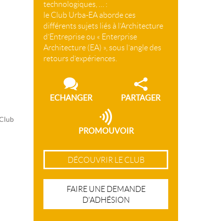
technologiques, … :
le Club Urba-EA aborde ces
différents sujets liés à l’Architecture
d’Entreprise ou « Enterprise
Architecture (EA) », sous l’angle des
retours d’expériences.
ECHANGER
PARTAGER
 Club
PROMOUVOIR
DÉCOUVRIR LE CLUB
FAIRE UNE DEMANDE
D'ADHÉSION