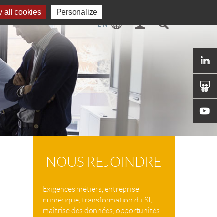
 all cookies
Personalize
NOUS REJOINDRE
Exigences métiers, entreprise
numérique, transformation du SI,
maîtrise des données, opportunités