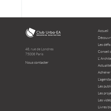
Accueil
Découvri
Les défis
48, rue de Londres
Conseil 
75008 Paris
L’ Archit
Nous contacter
Actualité
Adhérer
L’agenda
Les publ
Les proj
Les vidé
Livres bl