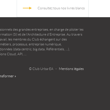
Consultez tous nos livres blancs
ionnels des grandes entreprises, en charge de piloter les
mation (SI) et de l’Architecture d’Entreprise. Au travers
ravail, les membres du Club échangent sur des
 métiers, processus, entreprise numérique,
onnées (data centric, big data, Référentiels, …),
ions Cloud, API, …
© Club Urba-EA -
Mentions légales
ansformer »