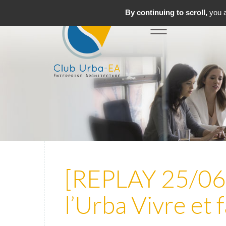
By continuing to scroll,
you a
Toggle
MENU
navigation
[REPLAY 25/06
l’Urba Vivre et f