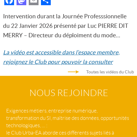
Facebook
Mastodon
Email
Partager
Intervention durant la Journée Professsionnelle
du 22 Janvier 2026 présenté par Luc PIERRE DIT
MERRY – Directeur du déploiment du mode…
La vidéo est accessible dans l’espace membre,
rejoignez le Club pour pouvoir la consulter
Toutes les vidéos du Club
NOUS REJOINDRE
Exigences métiers, entreprise numérique,
transformation du SI, maîtrise des données, opportunités
technologiques, … :
le Club Urba-EA aborde ces différents sujets liés à