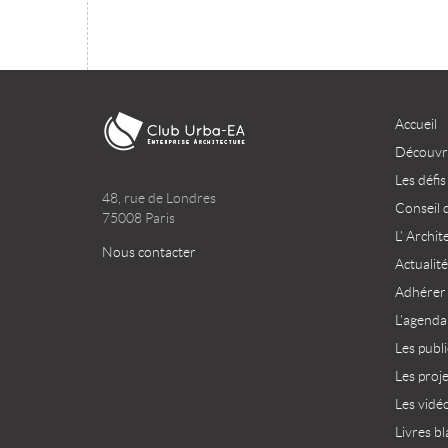
Accueil
Découvri
Les défis
48, rue de Londres
Conseil 
75008 Paris
L’ Archit
Nous contacter
Actualité
Adhérer
L’agenda
Les publ
Les proj
Les vidé
Livres bl