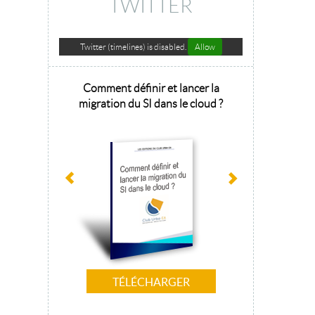
TWITTER
Twitter (timelines) is disabled.
Allow
hitecture
Comment définir et lancer la
Architecture 
sage 2025
migration du SI dans le cloud ?
la tr
TÉLÉCHARGER
T