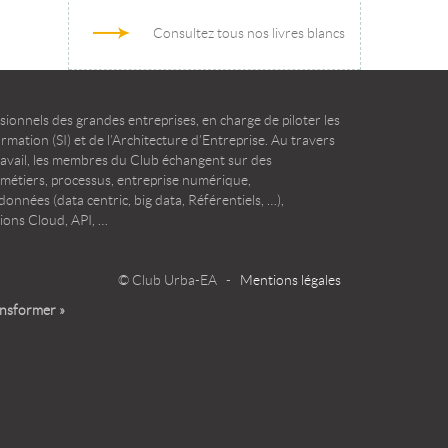
Consultez tous nos livres blancs
ionnels des grandes entreprises, en charge de piloter les
mation (SI) et de l’Architecture d’Entreprise. Au travers
ravail, les membres du Club échangent sur des
 métiers, processus, entreprise numérique,
onnées (data centric, big data, Référentiels, …),
ions Cloud, API, …
© Club Urba-EA -
Mentions légales
ansformer »