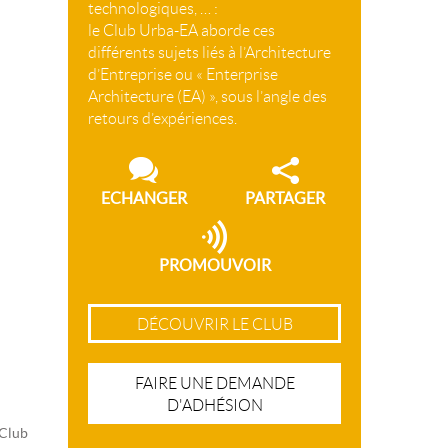
technologiques, … :
le Club Urba-EA aborde ces
différents sujets liés à l’Architecture
d’Entreprise ou « Enterprise
Architecture (EA) », sous l’angle des
retours d’expériences.
ECHANGER
PARTAGER
PROMOUVOIR
DÉCOUVRIR LE CLUB
FAIRE UNE DEMANDE
D'ADHÉSION
 Club