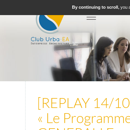
By continuing to scroll,
you a
Toggle
MENU
navigation
[REPLAY 14/10/
« Le Programme