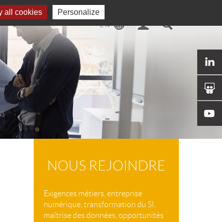
 all cookies
Personalize
NOUS REJOINDRE
Exigences métiers, entreprise
numérique, transformation du SI,
maîtrise des données, opportunités