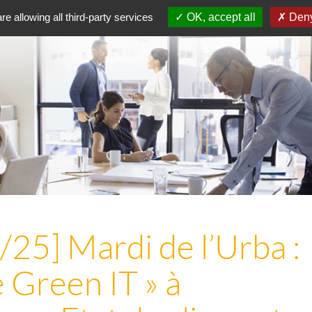
re allowing all third-party services
OK, accept all
Deny
25] Mardi de l’Urba :
 Green IT » à