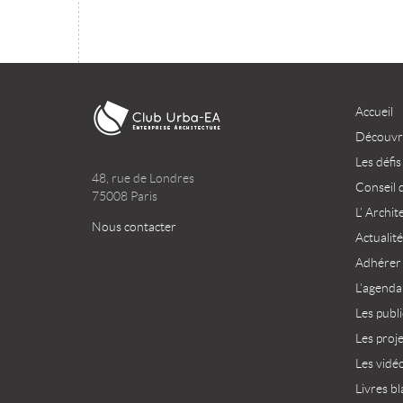
Accueil
Découvri
Les défis
48, rue de Londres
Conseil 
75008 Paris
L’ Archit
Nous contacter
Actualité
Adhérer
L’agenda
Les publ
Les proj
Les vidé
Livres bl