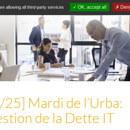
re allowing all third-party services
OK, accept all
Deny
25] Mardi de l’Urba:
stion de la Dette IT