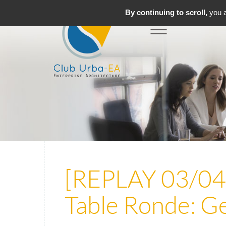
By continuing to scroll,
you a
Toggle
MENU
navigation
[REPLAY 03/04/
Table Ronde: Ge