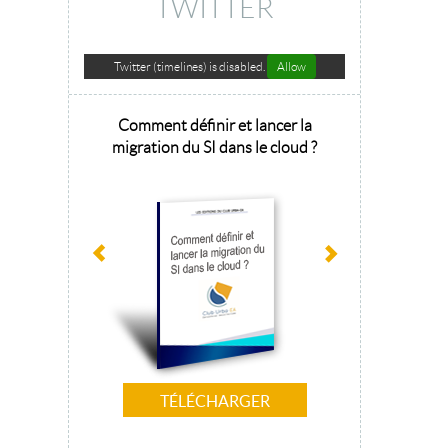
TWITTER
Twitter (timelines) is disabled.
Allow
hitecture
Comment définir et lancer la
Architecture 
sage 2025
migration du SI dans le cloud ?
la tr
TÉLÉCHARGER
T