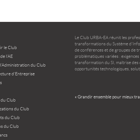
Le Club URBA-EA réunit les profess
transformations du Système d’Infor
r le Club
de conférences et de groupes de t
 de l’AE
problématiques variées : exigences
transformation du SI, maîtrise des d
d’Administration du Club
opportunités technologiques, solut
ecture d’Entreprise
s
« Grandir ensemble pour mieux tr
 du Club
ications du Club
ets du Club
os du Club
ancs