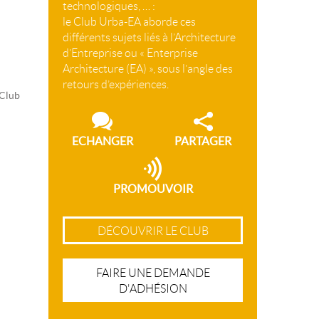
technologiques, … :
le Club Urba-EA aborde ces
différents sujets liés à l’Architecture
d’Entreprise ou « Enterprise
Architecture (EA) », sous l’angle des
retours d’expériences.
 Club
ECHANGER
PARTAGER
PROMOUVOIR
DÉCOUVRIR LE CLUB
FAIRE UNE DEMANDE
D'ADHÉSION