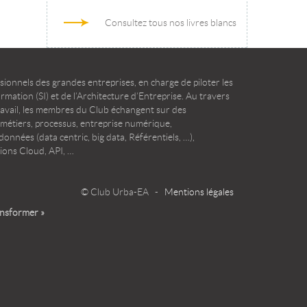
Consultez tous nos livres blancs
ionnels des grandes entreprises, en charge de piloter les
mation (SI) et de l’Architecture d’Entreprise. Au travers
ravail, les membres du Club échangent sur des
 métiers, processus, entreprise numérique,
onnées (data centric, big data, Référentiels, …),
ions Cloud, API, …
© Club Urba-EA -
Mentions légales
ansformer »