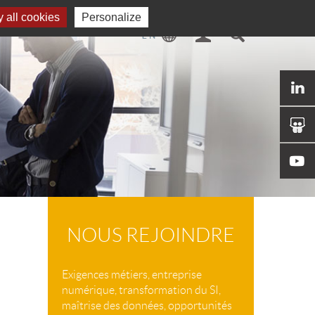
 all cookies
Personalize
NOUS REJOINDRE
Exigences métiers, entreprise
numérique, transformation du SI,
maîtrise des données, opportunités