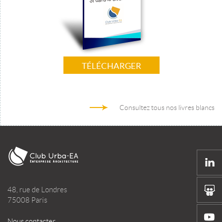
TÉLÉCHARGER
Consultez tous nos livres blancs
48, rue de Londres
75008 Paris
Nous contacter