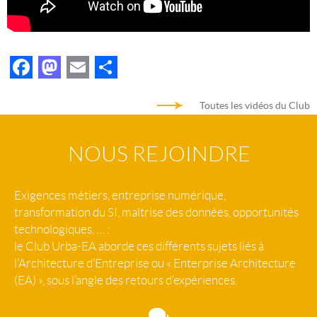
Facebook
Mastodon
Email
Partager
Toutes les vidéos du Club
NOUS REJOINDRE
Exigences métiers, entreprise numérique,
transformation du SI, maîtrise des données, opportunités
technologiques, … :
le Club Urba-EA aborde ces différents sujets liés à
l’Architecture d’Entreprise ou « Enterprise Architecture
(EA) », sous l’angle des retours d’expériences.