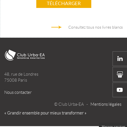
TÉLÉCHARGER
Consultez tous nos livres blancs
48, rue de Londres
75008 Paris
Nous contacter
© Club Urba-EA -
Mentions légales
« Grandir ensemble pour mieux transformer »
Manage services