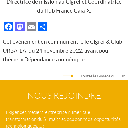
Directrice de mission au Cigref et Coordinatrice
du Hub France Gaia-X.
Facebook
Mastodon
Email
Partager
Cet évènement en commun entre le Cigref & Club
URBA-EA, du 24 novembre 2022, ayant pour
thème » Dépendances numérique…
Toutes les vidéos du Club
NOUS REJOINDRE
Exigences métiers, entreprise numérique,
transformation du SI, maîtrise des données, opportunités
technologiques, … :