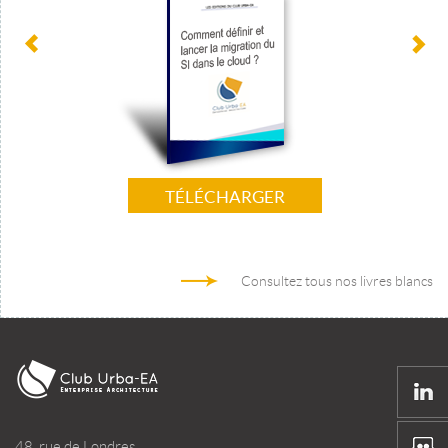
TÉLÉCHARGER
Consultez tous nos livres blancs
48, rue de Londres