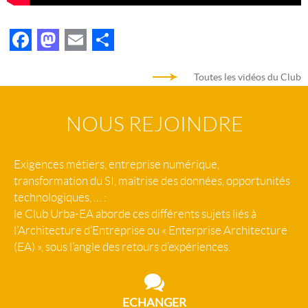
Facebook
Mastodon
Email
Partager
Toutes les vidéos du Club
NOUS REJOINDRE
Exigences métiers, entreprise numérique,
transformation du SI, maîtrise des données, opportunités
technologiques, … :
le Club Urba-EA aborde ces différents sujets liés à
l’Architecture d’Entreprise ou « Enterprise Architecture
(EA) », sous l’angle des retours d’expériences.
ECHANGER