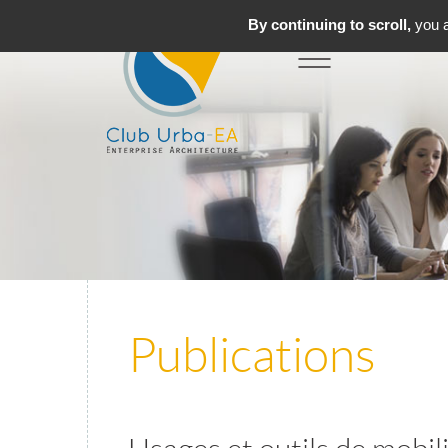
By continuing to scroll,
you a
Toggle
MENU
navigation
Publications