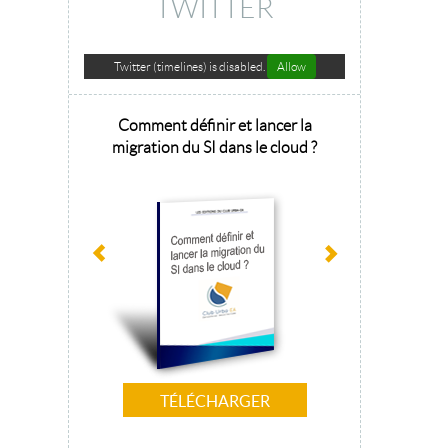
TWITTER
Twitter (timelines) is disabled.
Allow
hitecture
Comment définir et lancer la
Architecture 
sage 2025
migration du SI dans le cloud ?
la tr
TÉLÉCHARGER
T