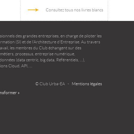
Consultez tous nos livres blancs
ionnels des grandes entreprises, en charge de piloter les
mation (SI) et de l’Architecture d’Entreprise. Au travers
ravail, les membres du Club échangent sur des
 métiers, processus, entreprise numérique,
onnées (data centric, big data, Référentiels, …),
ions Cloud, API, …
© Club Urba-EA -
Mentions légales
ansformer »