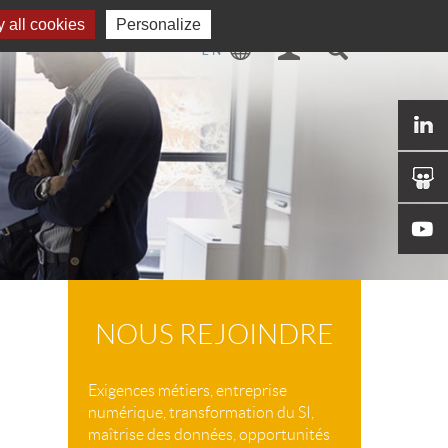
 all cookies
Personalize
NOUS REJOINDRE
Exigences métiers, entreprise
numérique, transformation du SI,
maîtrise des données, opportunités