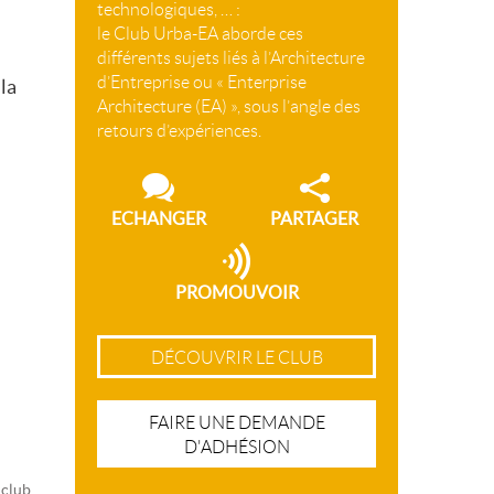
technologiques, … :
le Club Urba-EA aborde ces
différents sujets liés à l’Architecture
d’Entreprise ou « Enterprise
 la
Architecture (EA) », sous l’angle des
retours d’expériences.
ECHANGER
PARTAGER
PROMOUVOIR
DÉCOUVRIR LE CLUB
FAIRE UNE DEMANDE
D'ADHÉSION
 club