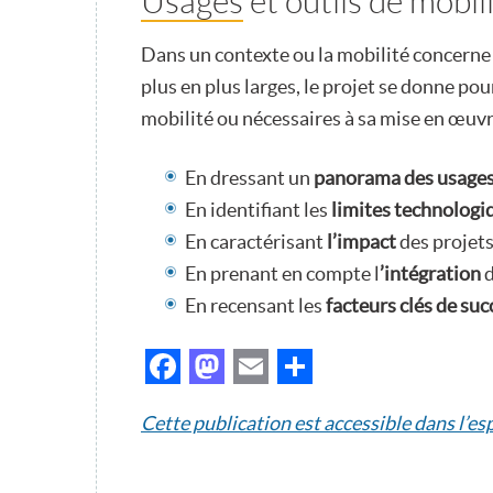
Usages et outils de mobili
Dans un contexte ou la mobilité concerne
plus en plus larges, le projet se donne pour
mobilité ou nécessaires à sa mise en œuvr
En dressant un
panorama des usage
En identifiant les
limites technologi
En caractérisant
l’impact
des projets
En prenant en compte l
’intégration
d
En recensant les
facteurs clés de su
Facebook
Mastodon
Email
Partager
Cette publication est accessible dans l’e