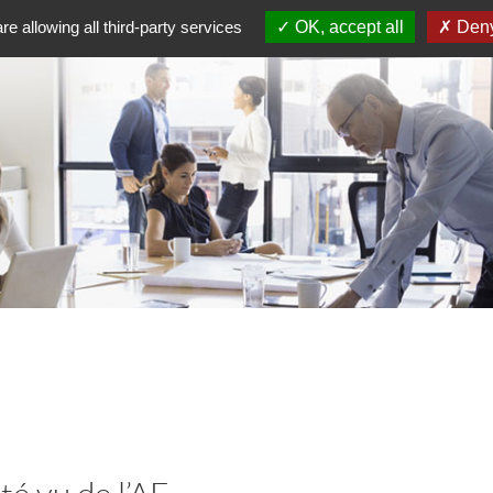
re allowing all third-party services
OK, accept all
Deny