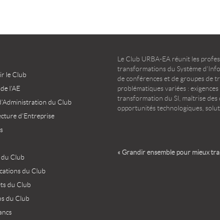
Le Club URBA-EA réunit les profess
transformations du Système d’Infor
r le Club
de conférences et de groupes de t
 de l’AE
problématiques variées : exigences
transformation du SI, maîtrise des d
d’Administration du Club
opportunités technologiques, solut
ecture d’Entreprise
s
« Grandir ensemble pour mieux tr
 du Club
ications du Club
ets du Club
os du Club
ancs