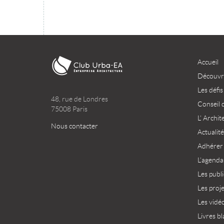
Accueil
Découvri
Les défis
48, rue de Londres
Conseil 
75008 Paris
L’ Archit
Nous contacter
Actualité
Adhérer
L’agenda
Les publ
Les proj
Les vidé
Livres bl