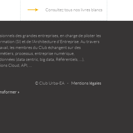
Consultez tous nos livres blancs
ionnels des grandes entreprises, en charge de piloter les
mation (SI) et de l’Architecture d’Entreprise. Au travers
ravail, les membres du Club échangent sur des
 métiers, processus, entreprise numérique,
onnées (data centric, big data, Référentiels, …),
ions Cloud, API, …
© Club Urba-EA -
Mentions légales
ansformer »