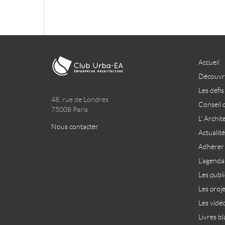
Accueil
Découvri
Les défis
48, rue de Londres
Conseil 
75008 Paris
L’ Archit
Nous contacter
Actualité
Adhérer
L’agenda
Les publ
Les proj
Les vidé
Livres bl