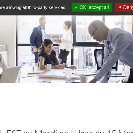
re allowing all third-party services
OK, accept all
Deny