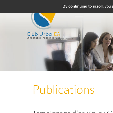
By continuing to scroll,
you a
Toggle
MENU
navigation
Publications