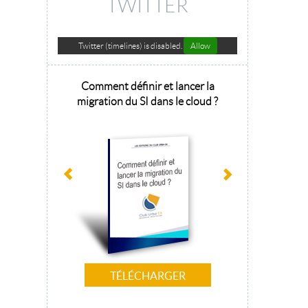
TWITTER
Twitter (timelines) is disabled.
Allow
hitecture
Comment définir et lancer la
Architecture 
sage 2025
migration du SI dans le cloud ?
la tr
TÉLÉCHARGER
T