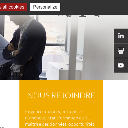
 all cookies
Personalize
NOUS REJOINDRE
Exigences métiers, entreprise
numérique, transformation du SI,
maîtrise des données, opportunités