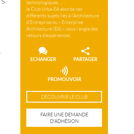
rs
technologiques, … :
le Club Urba-EA aborde ces
différents sujets liés à l’Architecture
d’Entreprise ou « Enterprise
Architecture (EA) », sous l’angle des
retours d’expériences.
s
ECHANGER
PARTAGER
PROMOUVOIR
DÉCOUVRIR LE CLUB
FAIRE UNE DEMANDE
D'ADHÉSION