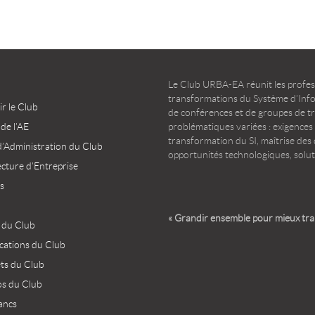
Le Club URBA-EA réunit les profess
transformations du Système d’Infor
r le Club
de conférences et de groupes de t
 de l’AE
problématiques variées : exigences
transformation du SI, maîtrise des d
d’Administration du Club
opportunités technologiques, solut
ecture d’Entreprise
s
« Grandir ensemble pour mieux tr
 du Club
ications du Club
ets du Club
os du Club
ancs