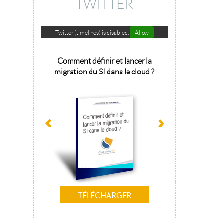
TWITTER
Twitter (timelines) is disabled.
Allow
hitecture
Comment définir et lancer la
Architecture 
sage 2025
migration du SI dans le cloud ?
la tr
TÉLÉCHARGER
T