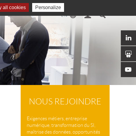
 all cookies
Personalize
NOUS REJOINDRE
Exigences métiers, entreprise
numérique, transformation du SI,
maîtrise des données, opportunités