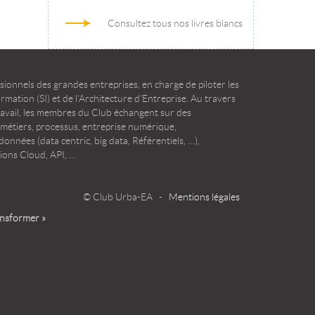
Consultez tous nos livres blancs
ionnels des grandes entreprises, en charge de piloter les
mation (SI) et de l’Architecture d’Entreprise. Au travers
ravail, les membres du Club échangent sur des
 métiers, processus, entreprise numérique,
onnées (data centric, big data, Référentiels, …),
ions Cloud, API, …
© Club Urba-EA -
Mentions légales
ansformer »