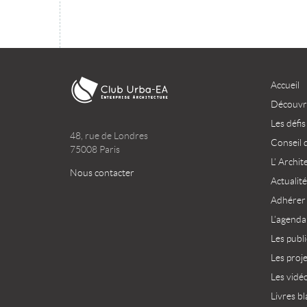
Accueil
Découvri
Les défis
48, rue de Londres
Conseil 
75008 Paris
L’ Archit
Nous contacter
Actualité
Adhérer
L’agenda
Les publ
Les proj
Les vidé
Livres bl