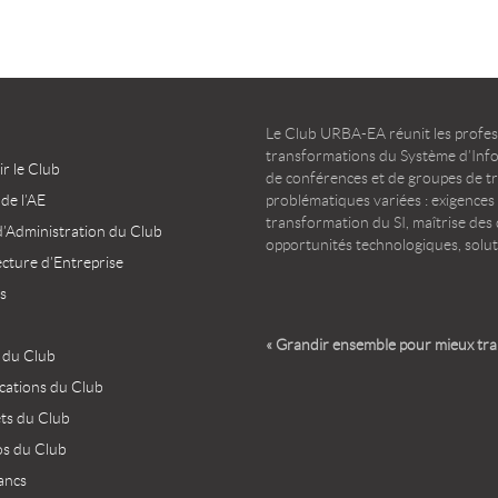
Le Club URBA-EA réunit les profess
transformations du Système d’Infor
r le Club
de conférences et de groupes de t
 de l’AE
problématiques variées : exigences
transformation du SI, maîtrise des d
d’Administration du Club
opportunités technologiques, solut
ecture d’Entreprise
s
« Grandir ensemble pour mieux tr
 du Club
ications du Club
ets du Club
os du Club
ancs