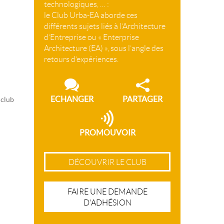
technologiques, … :
le Club Urba-EA aborde ces
différents sujets liés à l’Architecture
d’Entreprise ou « Enterprise
Architecture (EA) », sous l’angle des
retours d’expériences.
ECHANGER
PARTAGER
 club
PROMOUVOIR
DÉCOUVRIR LE CLUB
FAIRE UNE DEMANDE
D'ADHÉSION