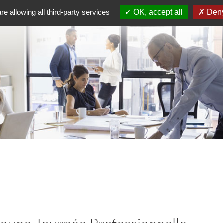
re allowing all third-party services
OK, accept all
Deny