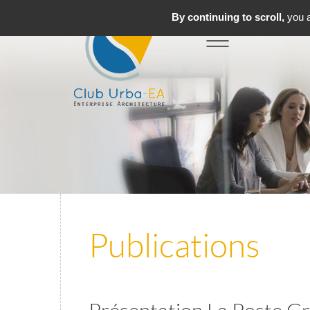
By continuing to scroll,
you a
Toggle
MENU
navigation
Publications