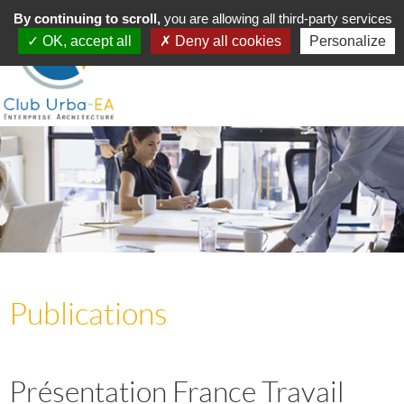
Toggle
By continuing to scroll,
MENU
you are allowing all third-party services
navigation
OK, accept all
Deny all cookies
Personalize
Publications
Présentation France Travail