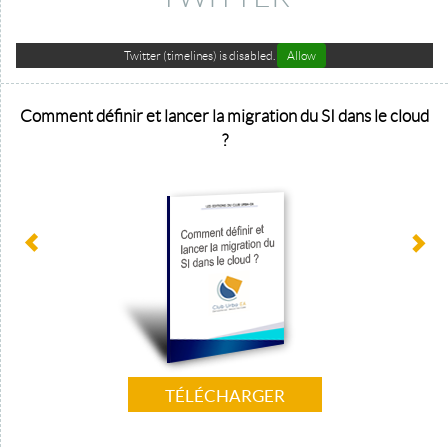
Twitter (timelines) is disabled.
Allow
Comment définir et lancer la migration du SI dans le cloud
?
TÉLÉCHARGER