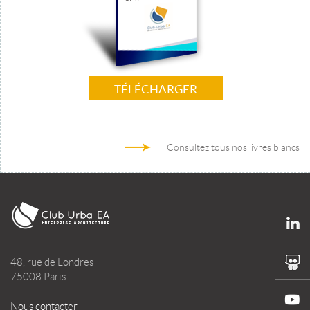
TÉLÉCHARGER
Consultez tous nos livres blancs
48, rue de Londres
75008 Paris
Nous contacter