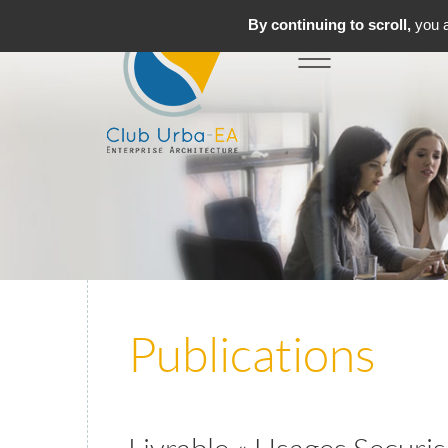
By continuing to scroll,
you a
Toggle
MENU
navigation
Publications