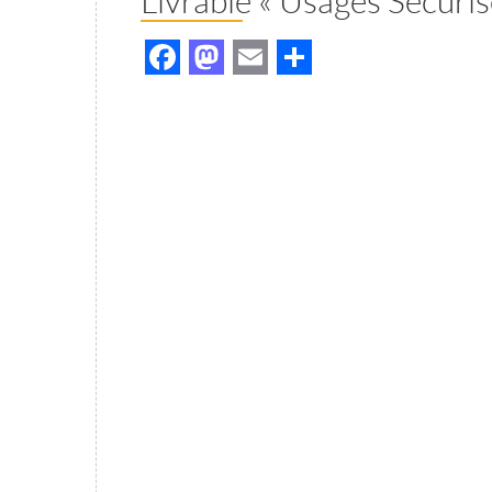
Livrable « Usages Securi
Facebook
Mastodon
Email
Partager