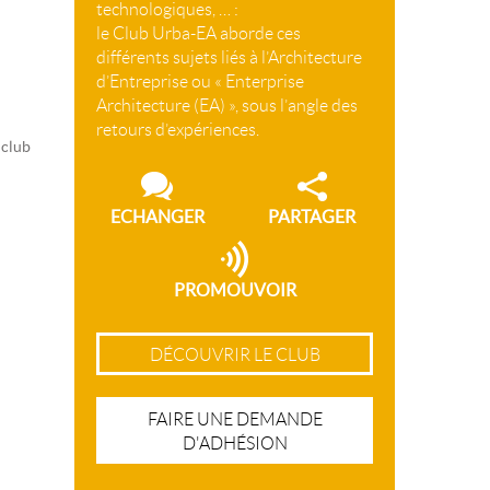
technologiques, … :
le Club Urba-EA aborde ces
différents sujets liés à l’Architecture
d’Entreprise ou « Enterprise
Architecture (EA) », sous l’angle des
retours d’expériences.
 club
ECHANGER
PARTAGER
PROMOUVOIR
DÉCOUVRIR LE CLUB
FAIRE UNE DEMANDE
D'ADHÉSION