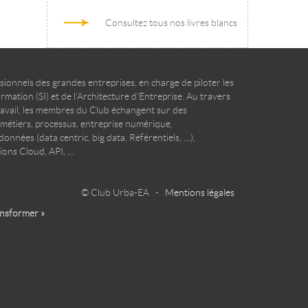
Consultez tous nos livres blancs
ionnels des grandes entreprises, en charge de piloter les
mation (SI) et de l’Architecture d’Entreprise. Au travers
ravail, les membres du Club échangent sur des
 métiers, processus, entreprise numérique,
onnées (data centric, big data, Référentiels, …),
ions Cloud, API, …
© Club Urba-EA -
Mentions légales
ansformer »