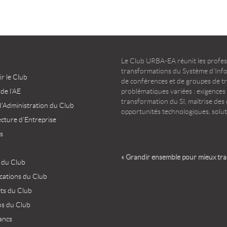
Le Club URBA-EA réunit les profess
transformations du Système d’Infor
r le Club
de conférences et de groupes de t
 de l’AE
problématiques variées : exigences
transformation du SI, maîtrise des d
d’Administration du Club
opportunités technologiques, solut
ecture d’Entreprise
s
« Grandir ensemble pour mieux tr
 du Club
ications du Club
ets du Club
os du Club
ancs