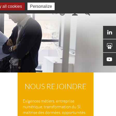
 all cookies
Personalize
NOUS REJOINDRE
Exigences métiers, entreprise
numérique, transformation du SI,
maîtrise des données, opportunités