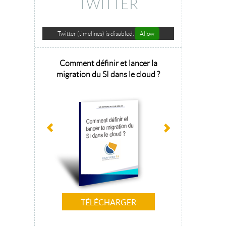
TWITTER
Twitter (timelines) is disabled.
Allow
hitecture
Comment définir et lancer la
Architecture 
sage 2025
migration du SI dans le cloud ?
la tr
TÉLÉCHARGER
T