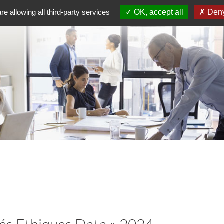
re allowing all third-party services
OK, accept all
Deny