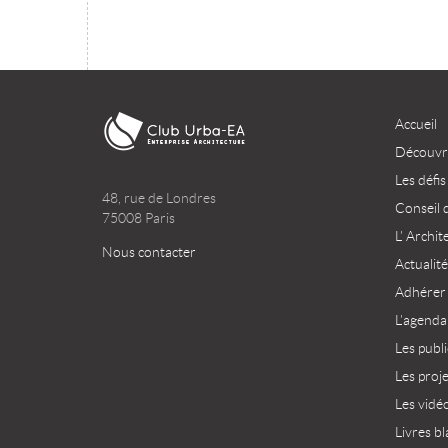
Accueil
Découvri
Les défis
48, rue de Londres
Conseil 
75008 Paris
L’ Archit
Nous contacter
Actualité
Adhérer
L’agenda
Les publ
Les proj
Les vidé
Livres bl