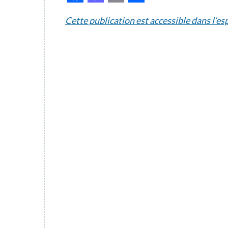
Cette publication est accessible dans l’e
Comment définir et lancer la
migration du SI dans le cloud ?
TÉLÉCHARGER