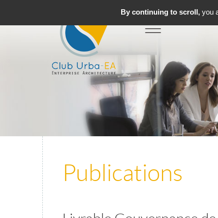
By continuing to scroll,
you a
Toggle
MENU
navigation
Publications