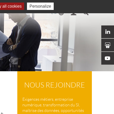
 all cookies
Personalize
NOUS REJOINDRE
Exigences métiers, entreprise
numérique, transformation du SI,
maîtrise des données, opportunités