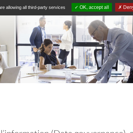
re allowing all third-party services
OK, accept all
Deny