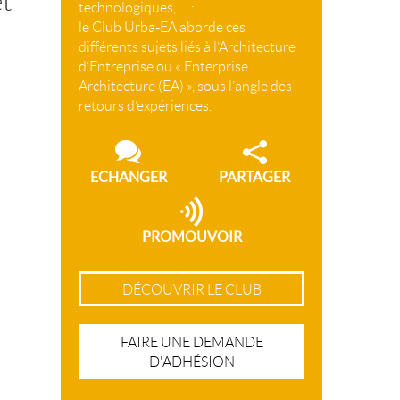
et
technologiques, … :
le Club Urba-EA aborde ces
différents sujets liés à l’Architecture
d’Entreprise ou « Enterprise
Architecture (EA) », sous l’angle des
retours d’expériences.
ECHANGER
PARTAGER
PROMOUVOIR
DÉCOUVRIR LE CLUB
FAIRE UNE DEMANDE
D'ADHÉSION