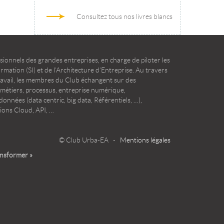
Consultez tous nos livres blancs
ionnels des grandes entreprises, en charge de piloter les
mation (SI) et de l’Architecture d’Entreprise. Au travers
ravail, les membres du Club échangent sur des
 métiers, processus, entreprise numérique,
onnées (data centric, big data, Référentiels, …),
ions Cloud, API, …
© Club Urba-EA -
Mentions légales
ansformer »