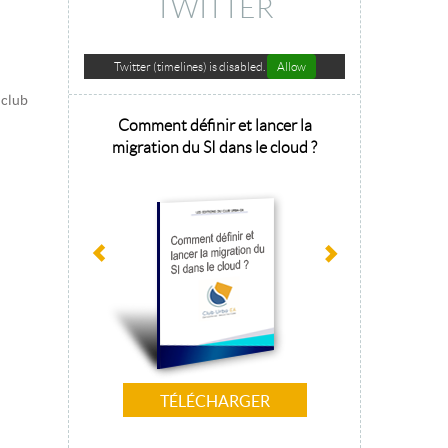
TWITTER
Twitter (timelines) is disabled.
Allow
 club
hitecture
Comment définir et lancer la
Architecture 
sage 2025
migration du SI dans le cloud ?
la tr
TÉLÉCHARGER
T