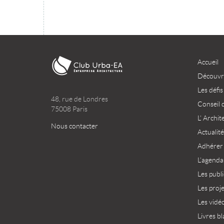
Accueil
Découvri
Les défis
48, rue de Londres
Conseil 
75008 Paris
L’ Archit
Nous contacter
Actualité
Adhérer
L’agenda
Les publ
Les proj
Les vidé
Livres bl