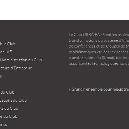
Le Club URBA-EA réunit les profess
transformations du Système d’Infor
r le Club
de conférences et de groupes de t
 de l’AE
problématiques variées : exigences
transformation du SI, maîtrise des d
d’Administration du Club
opportunités technologiques, solut
ecture d’Entreprise
s
« Grandir ensemble pour mieux tr
 du Club
ications du Club
ets du Club
os du Club
ancs