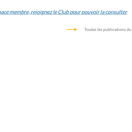
space membre, rejoignez le Club pour pouvoir la consulter
Toutes les publications du
Architecture d'entreprise au coeur de
Trame des activités d’arc
la transformation agile
d’entreprise – Guide d’u
TÉLÉCHARGER
TÉLÉCHARGER