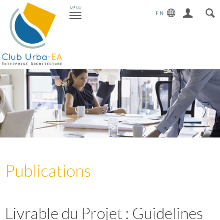
Toggle
MENU
navigation
Publications
Livrable du Projet : Guidelines