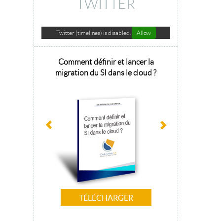
TWITTER
Twitter (timelines) is disabled.
Allow
hitecture
Comment définir et lancer la
Architecture 
sage 2025
migration du SI dans le cloud ?
la tr
TÉLÉCHARGER
T