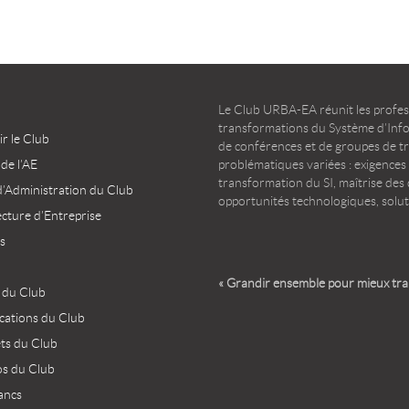
Le Club URBA-EA réunit les profess
transformations du Système d’Infor
r le Club
de conférences et de groupes de t
 de l’AE
problématiques variées : exigences
transformation du SI, maîtrise des d
d’Administration du Club
opportunités technologiques, solut
ecture d’Entreprise
s
« Grandir ensemble pour mieux tr
 du Club
ications du Club
ets du Club
os du Club
ancs