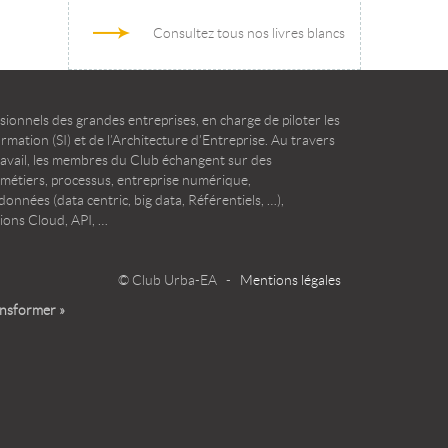
Consultez tous nos livres blancs
ionnels des grandes entreprises, en charge de piloter les
mation (SI) et de l’Architecture d’Entreprise. Au travers
ravail, les membres du Club échangent sur des
 métiers, processus, entreprise numérique,
onnées (data centric, big data, Référentiels, …),
ions Cloud, API, …
© Club Urba-EA -
Mentions légales
ansformer »