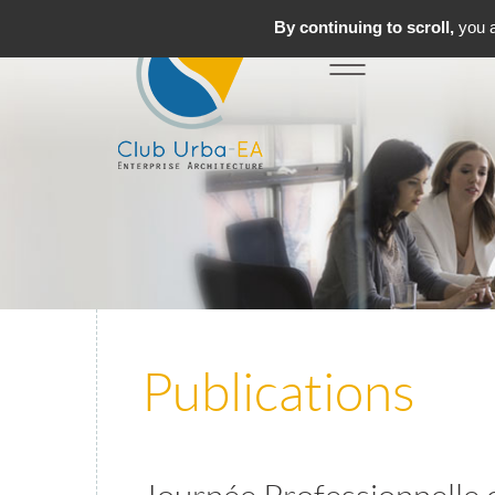
By continuing to scroll,
you a
Toggle
MENU
navigation
Publications