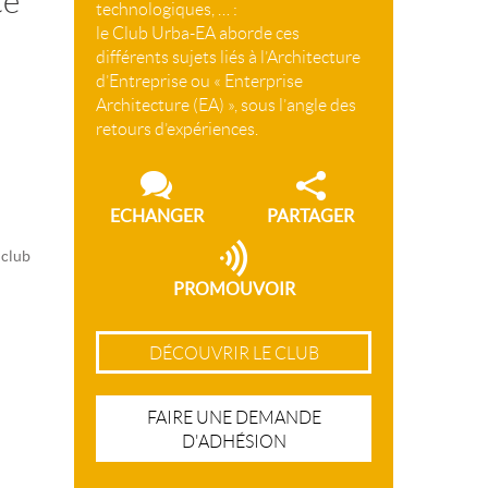
ce
technologiques, … :
le Club Urba-EA aborde ces
différents sujets liés à l’Architecture
d’Entreprise ou « Enterprise
Architecture (EA) », sous l’angle des
retours d’expériences.
ECHANGER
PARTAGER
 club
PROMOUVOIR
DÉCOUVRIR LE CLUB
FAIRE UNE DEMANDE
D'ADHÉSION