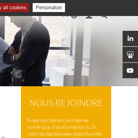
 all cookies
Personalize
NOUS REJOINDRE
Exigences métiers, entreprise
numérique, transformation du SI,
maîtrise des données, opportunités