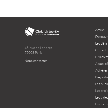
Accueil
Découvri
Les défis
48, rue de Londres
Conseil 
75008 Paris
L’ Archit
Nous contacter
Actualité
Adhérer
L’agenda
Les publ
Les proj
Les vidé
Livres bl