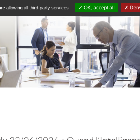
re allowing all third-party services
OK, accept all
Deny