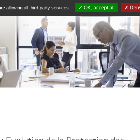
re allowing all third-party services
OK, accept all
Deny