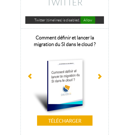
TWITTER
Twitter (timelines) is disabled.
Allow
hitecture
Comment définir et lancer la
Architecture 
sage 2025
migration du SI dans le cloud ?
la tr
TÉLÉCHARGER
T