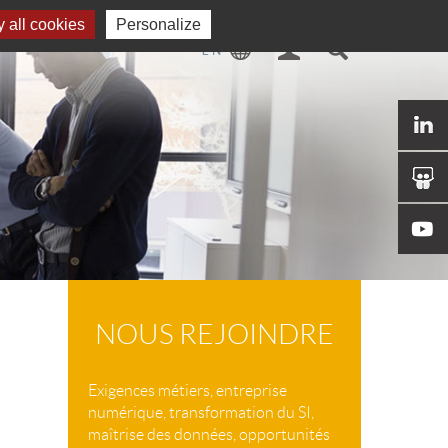
 all cookies
Personalize
NOUS REJOINDRE
Exigences métiers, entreprise
numérique, transformation du SI,
maîtrise des données, opportunités