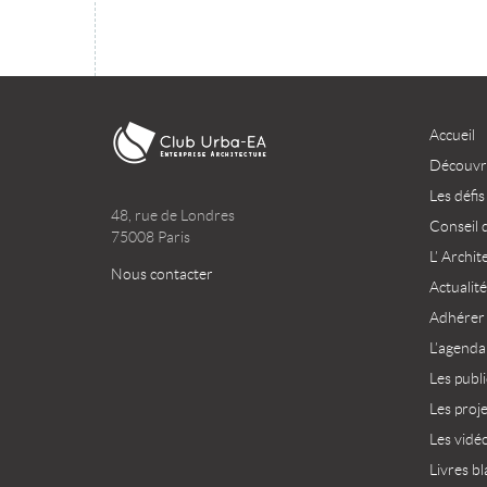
Accueil
Découvri
Les défis
48, rue de Londres
Conseil 
75008 Paris
L’ Archit
Nous contacter
Actualité
Adhérer
L’agenda
Les publ
Les proj
Les vidé
Livres bl