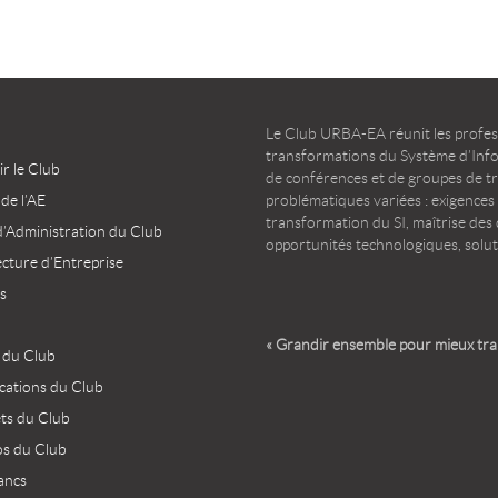
Le Club URBA-EA réunit les profess
transformations du Système d’Infor
r le Club
de conférences et de groupes de t
 de l’AE
problématiques variées : exigences
transformation du SI, maîtrise des d
d’Administration du Club
opportunités technologiques, solut
ecture d’Entreprise
s
« Grandir ensemble pour mieux tr
 du Club
ications du Club
ets du Club
os du Club
ancs