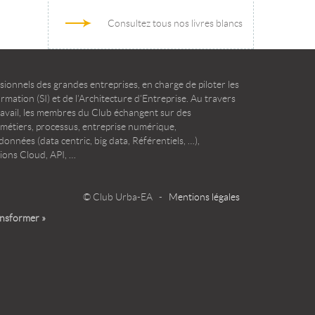
Consultez tous nos livres blancs
ionnels des grandes entreprises, en charge de piloter les
mation (SI) et de l’Architecture d’Entreprise. Au travers
ravail, les membres du Club échangent sur des
 métiers, processus, entreprise numérique,
onnées (data centric, big data, Référentiels, …),
ions Cloud, API, …
© Club Urba-EA -
Mentions légales
ansformer »