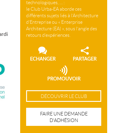
technologiques, … :
le Club Urba-EA aborde ces
différents sujets liés à l’Architecture
d’Entreprise ou « Enterprise
Architecture (EA) », sous l’angle des
ardi
retours d’expériences.
ECHANGER
PARTAGER
PROMOUVOIR
DÉCOUVRIR LE CLUB
FAIRE UNE DEMANDE
D'ADHÉSION