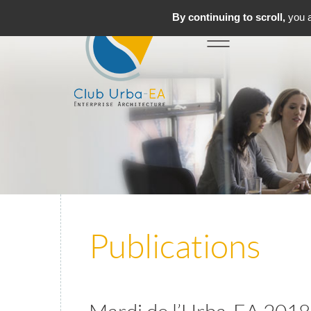
By continuing to scroll,
you a
Toggle
MENU
navigation
Publications