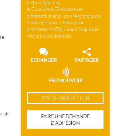
technologiques, … :
le Club Urba-EA aborde ces
différents sujets liés à l’Architecture
d’Entreprise ou « Enterprise
Architecture (EA) », sous l’angle des
retours d’expériences.
de
ECHANGER
PARTAGER
PROMOUVOIR
DÉCOUVRIR LE CLUB
 club
FAIRE UNE DEMANDE
D'ADHÉSION