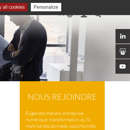
 all cookies
Personalize
NOUS REJOINDRE
Exigences métiers, entreprise
numérique, transformation du SI,
maîtrise des données, opportunités