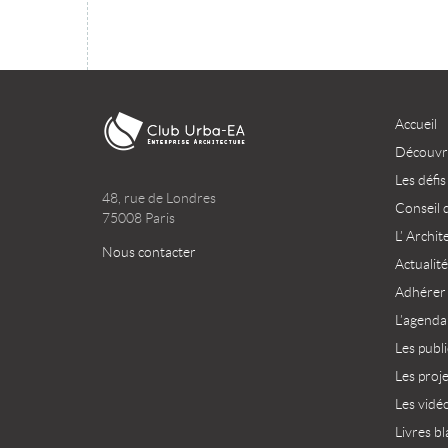
Accueil
Découvri
Les défis
48, rue de Londres
Conseil 
75008 Paris
L’ Archit
Nous contacter
Actualité
Adhérer
L’agenda
Les publ
Les proj
Les vidé
Livres bl