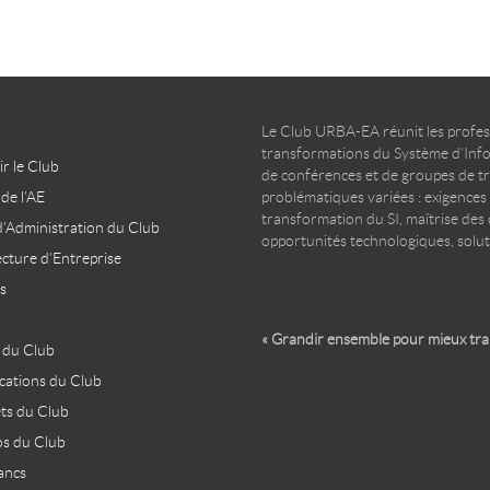
Le Club URBA-EA réunit les profess
transformations du Système d’Infor
r le Club
de conférences et de groupes de t
 de l’AE
problématiques variées : exigences
transformation du SI, maîtrise des d
d’Administration du Club
opportunités technologiques, solut
ecture d’Entreprise
s
« Grandir ensemble pour mieux tr
 du Club
ications du Club
ets du Club
os du Club
ancs