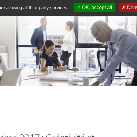
re allowing all third-party services
OK, accept all
Deny