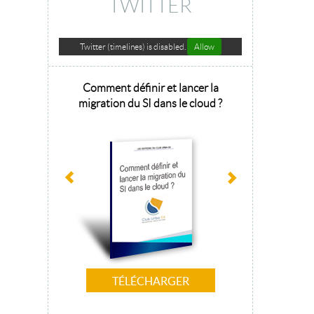
TWITTER
Twitter (timelines) is disabled.
Allow
hitecture
Comment définir et lancer la
Architecture 
sage 2025
migration du SI dans le cloud ?
la tr
TÉLÉCHARGER
T