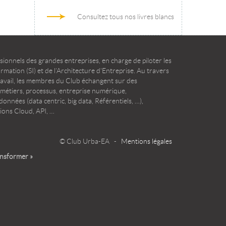
Consultez tous nos livres blancs
ionnels des grandes entreprises, en charge de piloter les
mation (SI) et de l’Architecture d’Entreprise. Au travers
ravail, les membres du Club échangent sur des
 métiers, processus, entreprise numérique,
onnées (data centric, big data, Référentiels, …),
ions Cloud, API, …
© Club Urba-EA -
Mentions légales
ansformer »