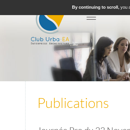
By continuing to scroll,
you a
Toggle
MENU
navigation
Publications