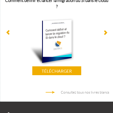
Comment définir et lancer la migration du SI dans le cloud
?
TÉLÉCHARGER
Consultez tous nos livres blancs