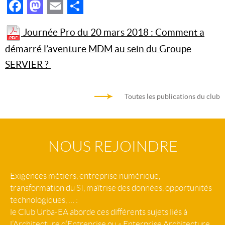
Facebook
Mastodon
Email
Partager
Journée Pro du 20 mars 2018 : Comment a
démarré l’aventure MDM au sein du Groupe
SERVIER ?
Toutes les publications du club
NOUS REJOINDRE
Exigences métiers, entreprise numérique,
transformation du SI, maîtrise des données, opportunités
technologiques, … :
le Club Urba-EA aborde ces différents sujets liés à
l’Architecture d’Entreprise ou « Enterprise Architecture