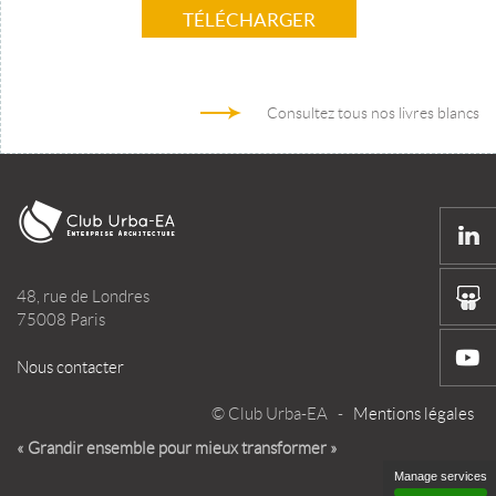
TÉLÉCHARGER
Consultez tous nos livres blancs
48, rue de Londres
75008 Paris
Nous contacter
© Club Urba-EA -
Mentions légales
« Grandir ensemble pour mieux transformer »
Manage services