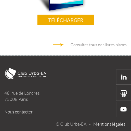
TÉLÉCHARGER
Consultez tous nos livres blancs
48, rue de Londres
75008 Paris
Nous contacter
© Club Urba-EA -
Mentions légales