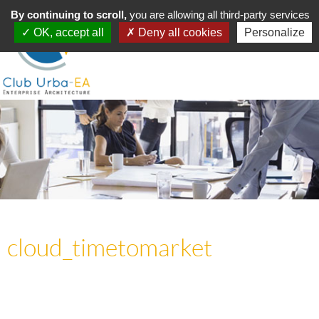
Toggle
By continuing to scroll,
MENU
you are allowing all third-party services
navigation
OK, accept all
Deny all cookies
Personalize
cloud_timetomarket