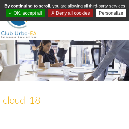
Toggle
By continuing to scroll,
MENU
you are allowing all third-party services
navigation
OK, accept all
Deny all cookies
Personalize
cloud_18